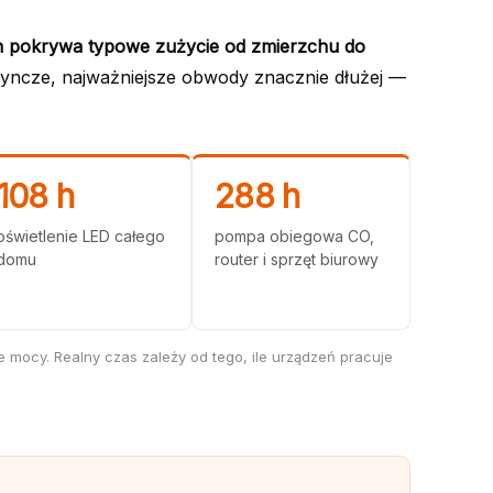
 pokrywa typowe zużycie od zmierzchu do
dyncze, najważniejsze obwody znacznie dłużej —
108 h
288 h
oświetlenie LED całego
pompa obiegowa CO,
domu
router i sprzęt biurowy
 mocy. Realny czas zależy od tego, ile urządzeń pracuje