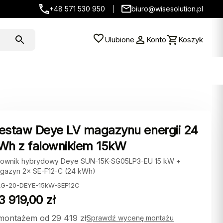
+48 571 530 950
biuro@wisesolution.pl
Ulubione
Konto
Koszyk
estaw Deye LV magazynu energii 24
Wh z falownikiem 15kW
lownik hybrydowy Deye SUN-15K-SG05LP3-EU 15 kW +
gazyn 2× SE-F12-C (24 kWh)
G-20-DEYE-15kW-SEF12C
3 919,00
zł
montażem od 29 419 zł
Sprawdź wycenę montażu