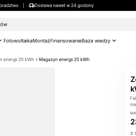
doradztwo
Dostawa nawet w 24 godziny
Fotowoltaika
Montaż
Finansowanie
Baza wiedzy
 energii 20 kWh
Magazyn energii 20 kWh
Z
k
Fa
ma
MA
2
z 