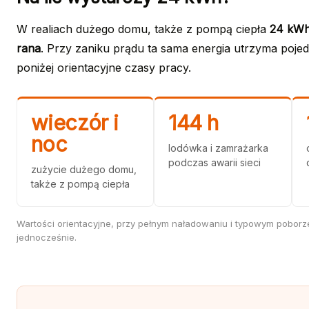
W realiach dużego domu, także z pompą ciepła
24 kWh
rana
. Przy zaniku prądu ta sama energia utrzyma poje
poniżej orientacyjne czasy pracy.
wieczór i
144 h
noc
lodówka i zamrażarka
podczas awarii sieci
zużycie dużego domu,
także z pompą ciepła
Wartości orientacyjne, przy pełnym naładowaniu i typowym poborze
jednocześnie.