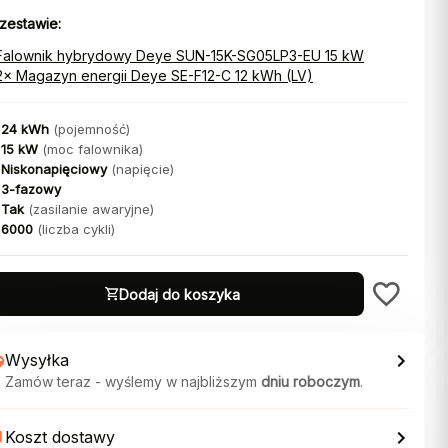
zestawie:
Falownik hybrydowy Deye SUN-15K-SG05LP3-EU 15 kW
2× Magazyn energii Deye SE-F12-C 12 kWh (LV)
24 kWh
(pojemność)
15 kW
(moc falownika)
Niskonapięciowy
(napięcie)
3-fazowy
Tak
(zasilanie awaryjne)
6000
(liczba cykli)
Dodaj do koszyka
Wysyłka
Zamów teraz - wyślemy w najbliższym
dniu roboczym
.
Koszt dostawy