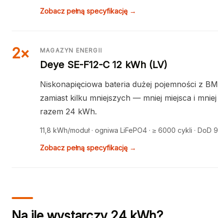
Zobacz pełną specyfikację →
2×
MAGAZYN ENERGII
Deye SE-F12-C 12 kWh (LV)
Niskonapięciowa bateria dużej pojemności z
zamiast kilku mniejszych — mniej miejsca i mni
razem 24 kWh.
11,8 kWh/moduł · ogniwa LiFePO4 · ≥ 6000 cykli · DoD 
Zobacz pełną specyfikację →
Na ile wystarczy 24 kWh?