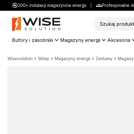
200+ instalacji magazynów energii
Profesjonalne 
Bufory i zasobniki
Magazyny energii
Akcesoria
Wisesolution
Sklep
Magazyny energii
Zestawy
Magazyn