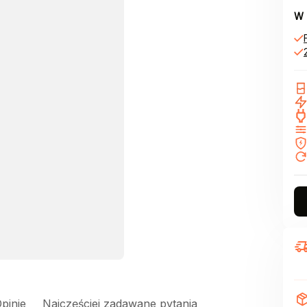
W 
pinie
Najczęściej zadawane pytania