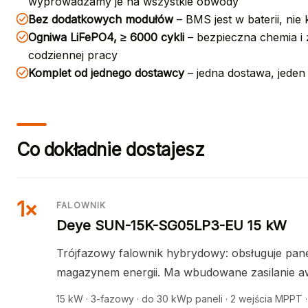
wyprowadzamy je na wszystkie obwody
Bez dodatkowych modułów
– BMS jest w baterii, ni
Ogniwa LiFePO4, ≥ 6000 cykli
– bezpieczna chemia i 
codziennej pracy
Komplet od jednego dostawcy
– jedna dostawa, jeden
Co dokładnie dostajesz
1×
FALOWNIK
Deye SUN-15K-SG05LP3-EU 15 kW
Trójfazowy falownik hybrydowy: obsługuje panel
magazynem energii. Ma wbudowane zasilanie aw
15 kW · 3-fazowy · do 30 kWp paneli · 2 wejścia MPPT 