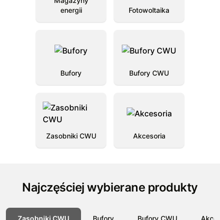
Magazyny
energii
Fotowoltaika
Bufory
Bufory CWU
Zasobniki CWU
Akcesoria
Najczęściej wybierane produkty
Zasobniki CWU
Bufory
Bufory CWU
Akces