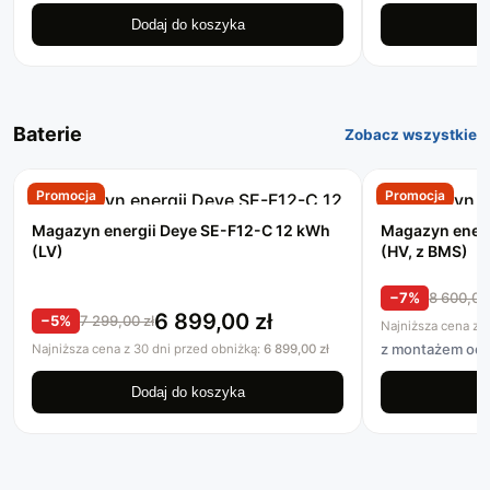
Dodaj do koszyka
D
Baterie
Zobacz wszystkie
Promocja
Promocja
Magazyn energii Deye SE-F12-C 12 kWh
Magazyn energ
(LV)
(HV, z BMS)
−7%
8 600,0
6 899,00
zł
−5%
7 299,00
zł
Najniższa cena z 
z montażem od 9
Najniższa cena z 30 dni przed obniżką:
6 899,00
zł
Dodaj do koszyka
D