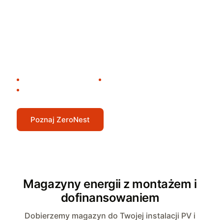
ZeroNest łączy fotowoltaikę, magazyn energii i
inteligentne sterowanie w jeden system. Sam
decyduje, kiedy zużyć, zmagazynować lub oddać
energię, a Ty masz pełną kontrolę z poziomu
aplikacji.
Inteligentne zarządzanie
Automatyzacja
Pełna kontrola w aplikacji
Poznaj ZeroNest
Magazyny energii z montażem i
dofinansowaniem
Dobierzemy magazyn do Twojej instalacji PV i