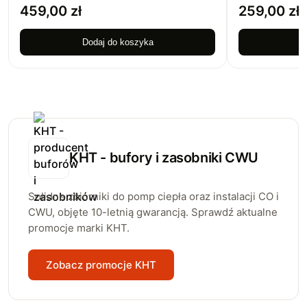
459,00
zł
259,00
zł
Dodaj do koszyka
D
KHT - bufory i zasobniki CWU
Solidne zbiorniki do pomp ciepła oraz instalacji CO i
CWU, objęte 10-letnią gwarancją. Sprawdź aktualne
promocje marki KHT.
Zobacz promocje KHT