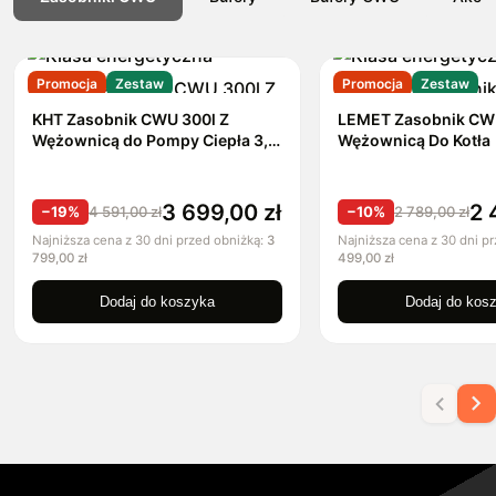
Promocja
Zestaw
Promocja
Zestaw
KHT Zasobnik CWU 300l Z
LEMET Zasobnik CWU
Wężownicą do Pompy Ciepła 3,1
Wężownicą Do Kotła
m²
3 699,00
zł
2 
−19%
4 591,00
zł
−10%
2 789,00
zł
Najniższa cena z 30 dni przed obniżką:
3
Najniższa cena z 30 dni p
799,00
zł
499,00
zł
Dodaj do koszyka
Dodaj do kos