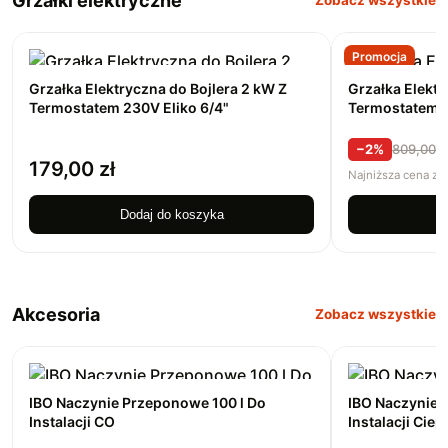
Grzałki elektryczne
Zobacz wszystkie
Promocja
Grzałka Elektryczna do Bojlera 2 kW Z
Grzałka Elektr
Termostatem 230V Eliko 6/4"
Termostatem
6/4"
−2%
809,00
z
179,00
zł
Najniższa cena z 
Dodaj do koszyka
D
Akcesoria
Zobacz wszystkie
IBO Naczynie Przeponowe 100 l Do
IBO Naczynie 
Instalacji CO
Instalacji Cie