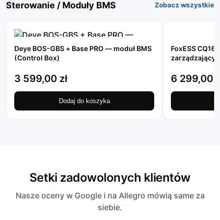
Sterowanie / Moduły BMS
Zobacz wszystkie
Deye BOS-GBS + Base PRO — moduł BMS
FoxESS CQ16
(Control Box)
zarządzający 
3 599,00
zł
6 299,00
z
Dodaj do koszyka
D
Setki zadowolonych klientów
Nasze oceny w Google i na Allegro mówią same za
siebie.