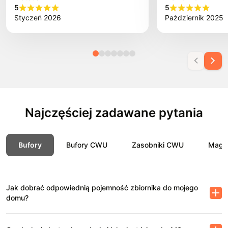
5
5
Styczeń 2026
Październik 2025
Najczęściej zadawane pytania
Bufory
Bufory CWU
Zasobniki CWU
Magaz
Jak dobrać odpowiednią pojemność zbiornika do mojego
domu?
Na każdej stronie produktu dostępny jest konfigurator doboru