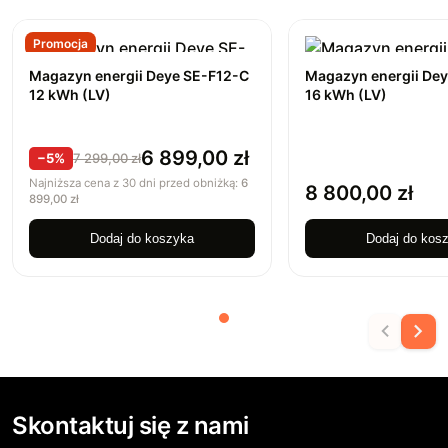
Promocja
Magazyn energii Deye SE-F12-C
Magazyn energii De
12 kWh (LV)
16 kWh (LV)
6 899,00
zł
−5%
7 299,00
zł
Najniższa cena z 30 dni przed obniżką:
6
8 800,00
zł
899,00
zł
Dodaj do koszyka
Dodaj do kos
Skontaktuj się z nami