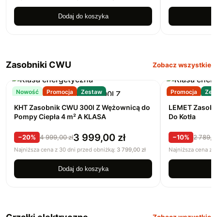
Dodaj do koszyka
D
Zasobniki CWU
Zobacz wszystkie
Nowość
Promocja
Zestaw
Promocja
Zes
KHT Zasobnik CWU 300l Z Wężownicą do
LEMET Zasobn
Pompy Ciepła 4 m² A KLASA
Do Kotła
3 999,00
zł
−20%
4 999,00
zł
−10%
2 789,
Najniższa cena z 30 dni przed obniżką:
3 799,00
zł
Najniższa cena z 
Dodaj do koszyka
D