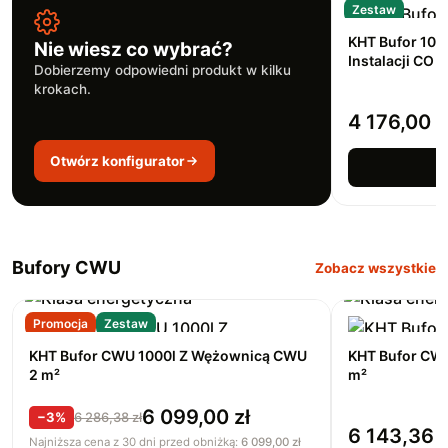
Zestaw
KHT Bufor 100
Nie wiesz co wybrać?
Instalacji CO
Dobierzemy odpowiedni produkt w kilku
krokach.
4 176,00
z
Otwórz konfigurator
D
Bufory CWU
Zobacz wszystkie
Promocja
Zestaw
KHT Bufor CWU 1000l Z Wężownicą CWU
KHT Bufor CW
2 m²
m²
6 099,00
zł
−3%
6 286,38
zł
6 143,36
z
Najniższa cena z 30 dni przed obniżką:
6 099,00
zł