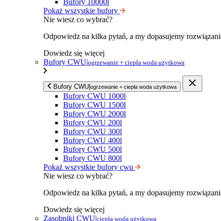
Bufory 10000l
Pokaż wszystkie bufory
Nie wiesz co wybrać?
Odpowiedz na kilka pytań, a my dopasujemy rozwiązan
Dowiedz się więcej
Bufory CWU
|
ogrzewanie + ciepła woda użytkowa
Bufory CWU
|
ogrzewanie + ciepła woda użytkowa
Bufory CWU 1000l
Bufory CWU 1500l
Bufory CWU 2000l
Bufory CWU 200l
Bufory CWU 300l
Bufory CWU 400l
Bufory CWU 500l
Bufory CWU 800l
Pokaż wszystkie bufory cwu
Nie wiesz co wybrać?
Odpowiedz na kilka pytań, a my dopasujemy rozwiązan
Dowiedz się więcej
Zasobniki CWU
|
ciepła woda użytkowa