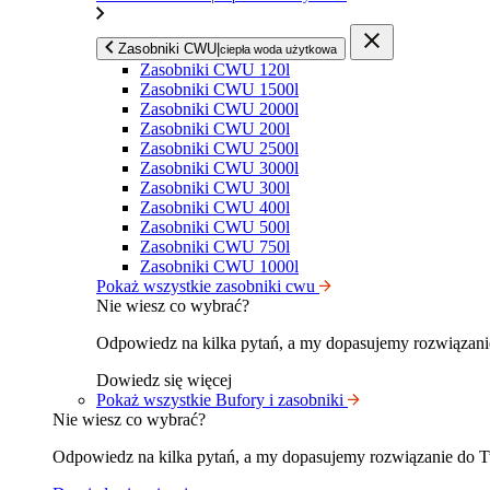
Zasobniki CWU
|
ciepła woda użytkowa
Zasobniki CWU 120l
Zasobniki CWU 1500l
Zasobniki CWU 2000l
Zasobniki CWU 200l
Zasobniki CWU 2500l
Zasobniki CWU 3000l
Zasobniki CWU 300l
Zasobniki CWU 400l
Zasobniki CWU 500l
Zasobniki CWU 750l
Zasobniki CWU 1000l
Pokaż wszystkie zasobniki cwu
Nie wiesz co wybrać?
Odpowiedz na kilka pytań, a my dopasujemy rozwiązan
Dowiedz się więcej
Pokaż wszystkie Bufory i zasobniki
Nie wiesz co wybrać?
Odpowiedz na kilka pytań, a my dopasujemy rozwiązanie do 