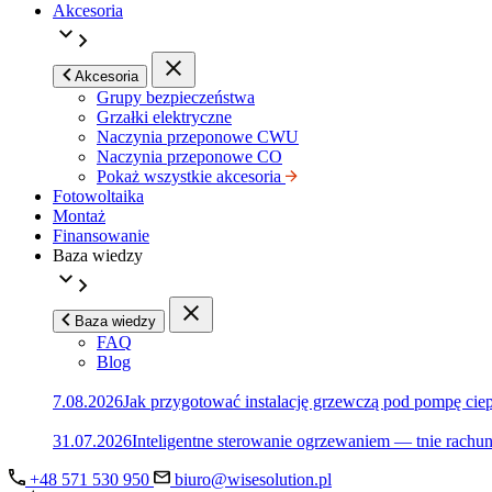
Akcesoria
Akcesoria
Grupy bezpieczeństwa
Grzałki elektryczne
Naczynia przeponowe CWU
Naczynia przeponowe CO
Pokaż wszystkie akcesoria
Fotowoltaika
Montaż
Finansowanie
Baza wiedzy
Baza wiedzy
FAQ
Blog
7.08.2026
Jak przygotować instalację grzewczą pod pompę ciep
31.07.2026
Inteligentne sterowanie ogrzewaniem — tnie rachu
+48 571 530 950
biuro@wisesolution.pl