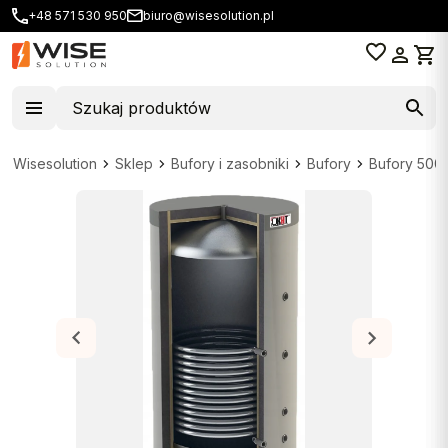
+48 571 530 950
biuro@wisesolution.pl
Wisesolution
Sklep
Bufory i zasobniki
Bufory
Bufory 500l