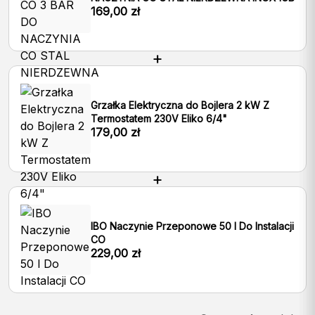
Zasilanie dolnej wężownicy 5/4″
14
169,00
zł
zasobnikiem CWU?
Produkty Lemet – 5 lat gwarancji
Produkty OEM – 5 lat gwarancji
Powrót z dolnej wężownicy 5/4″
15
+
E-mail
*
Jak długo trzyma ciepło
Orientacyjny czas przez który bufor utrzymuje
Odpowietrznik 5/4″
16
zgromadzone ciepło.
Grzałka Elektryczna do Bojlera 2 kW Z
Termostatem 230V Eliko 6/4"
Zapamiętaj moje dane w tej przeglądarce podczas pisania
179,00
zł
kolejnych komentarzy.
+
IBO Naczynie Przeponowe 50 l Do Instalacji
CO
229,00
zł