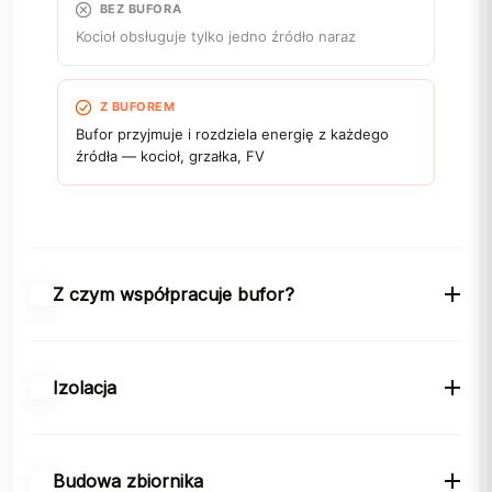
BEZ BUFORA
Kocioł obsługuje tylko jedno źródło naraz
Z BUFOREM
Bufor przyjmuje i rozdziela energię z każdego
źródła — kocioł, grzałka, FV
Z czym współpracuje bufor?
Izolacja
Izolację można w każdej chwili zdjąć i ponownie założyć
Kotły
Grzałki
Kotły
Kotły
– bez ryzyka uszkodzenia.
Budowa zbiornika
gazowe
elektryczne
olejowe
stałopalne