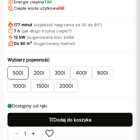
Energia cieplna
TAK
Ciepła woda użytkowa
NIE
177 minut
(szybkość nagrzania od 30 do 80°)
7 h
(jak długo trzyma ciepło?)
12 kW
(sugerowana moc kotła)
Do 80 m²
(Sugerowany metraż)
Wybierz pojemność:
500l
200l
300l
400l
800l
1000l
1500l
2000l
Dostępny od ręki
Dodaj do koszyka