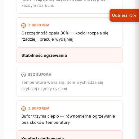
każdym rozruchu
Odbierz -5%
Z BUFOREM
Oszczędność opału 30% — kocioł rozpala się
rzadziej i pracuje wydajniej
Stabilność ogrzewania
BEZ BUFORA
Temperatura waha się, dom wychładza się
szybciej między cyklami
Z BUFOREM
Bufor trzyma ciepło — równomierne ogrzewanie
bez skoków temperatury
Komfort użytkowania